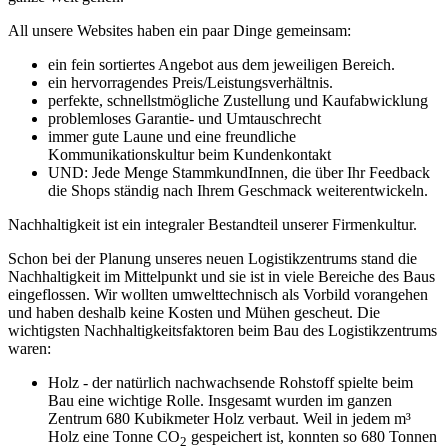
All unsere Websites haben ein paar Dinge gemeinsam:
ein fein sortiertes Angebot aus dem jeweiligen Bereich.
ein hervorragendes Preis/Leistungsverhältnis.
perfekte, schnellstmögliche Zustellung und Kaufabwicklung
problemloses Garantie- und Umtauschrecht
immer gute Laune und eine freundliche
Kommunikationskultur beim Kundenkontakt
UND: Jede Menge StammkundInnen, die über Ihr Feedback
die Shops ständig nach Ihrem Geschmack weiterentwickeln.
Nachhaltigkeit ist ein integraler Bestandteil unserer Firmenkultur.
Schon bei der Planung unseres neuen Logistikzentrums stand die
Nachhaltigkeit im Mittelpunkt und sie ist in viele Bereiche des Baus
eingeflossen. Wir wollten umwelttechnisch als Vorbild vorangehen
und haben deshalb keine Kosten und Mühen gescheut. Die
wichtigsten Nachhaltigkeitsfaktoren beim Bau des Logistikzentrums
waren:
Holz - der natürlich nachwachsende Rohstoff spielte beim
Bau eine wichtige Rolle. Insgesamt wurden im ganzen
Zentrum 680 Kubikmeter Holz verbaut. Weil in jedem m³
Holz eine Tonne CO
gespeichert ist, konnten so 680 Tonnen
2