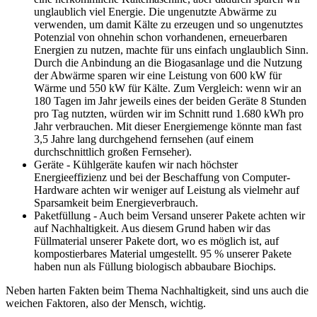
unglaublich viel Energie. Die ungenutzte Abwärme zu
verwenden, um damit Kälte zu erzeugen und so ungenutztes
Potenzial von ohnehin schon vorhandenen, erneuerbaren
Energien zu nutzen, machte für uns einfach unglaublich Sinn.
Durch die Anbindung an die Biogasanlage und die Nutzung
der Abwärme sparen wir eine Leistung von 600 kW für
Wärme und 550 kW für Kälte. Zum Vergleich: wenn wir an
180 Tagen im Jahr jeweils eines der beiden Geräte 8 Stunden
pro Tag nutzten, würden wir im Schnitt rund 1.680 kWh pro
Jahr verbrauchen. Mit dieser Energiemenge könnte man fast
3,5 Jahre lang durchgehend fernsehen (auf einem
durchschnittlich großen Fernseher).
Geräte - Kühlgeräte kaufen wir nach höchster
Energieeffizienz und bei der Beschaffung von Computer-
Hardware achten wir weniger auf Leistung als vielmehr auf
Sparsamkeit beim Energieverbrauch.
Paketfüllung - Auch beim Versand unserer Pakete achten wir
auf Nachhaltigkeit. Aus diesem Grund haben wir das
Füllmaterial unserer Pakete dort, wo es möglich ist, auf
kompostierbares Material umgestellt. 95 % unserer Pakete
haben nun als Füllung biologisch abbaubare Biochips.
Neben harten Fakten beim Thema Nachhaltigkeit, sind uns auch die
weichen Faktoren, also der Mensch, wichtig.