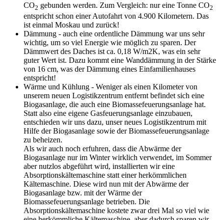
CO
gebunden werden. Zum Vergleich: nur eine Tonne CO
2
2
entspricht schon einer Autofahrt von 4.900 Kilometern. Das
ist einmal Moskau und zurück!
Dämmung - auch eine ordentliche Dämmung war uns sehr
wichtig, um so viel Energie wie möglich zu sparen. Der
Dämmwert des Daches ist ca. 0,18 W/m2K, was ein sehr
guter Wert ist. Dazu kommt eine Wanddämmung in der Stärke
von 16 cm, was der Dämmung eines Einfamilienhauses
entspricht!
Wärme und Kühlung - Weniger als einen Kilometer von
unserem neuen Logistikzentrum entfernt befindet sich eine
Biogasanlage, die auch eine Biomassefeuerungsanlage hat.
Statt also eine eigene Gasfeuerungsanlage einzubauen,
entschieden wir uns dazu, unser neues Logistikzentrum mit
Hilfe der Biogasanlage sowie der Biomassefeuerungsanlage
zu beheizen.
Als wir auch noch erfuhren, dass die Abwärme der
Biogasanlage nur im Winter wirklich verwendet, im Sommer
aber nutzlos abgeführt wird, installierten wir eine
Absorptionskältemaschine statt einer herkömmlichen
Kältemaschine. Diese wird nun mit der Abwärme der
Biogasanlage bzw. mit der Wärme der
Biomassefeuerungsanlage betrieben. Die
Absorptionskältemaschine kostete zwar drei Mal so viel wie
eine herkömmliche Kältemaschine, aber dadurch sparen wir