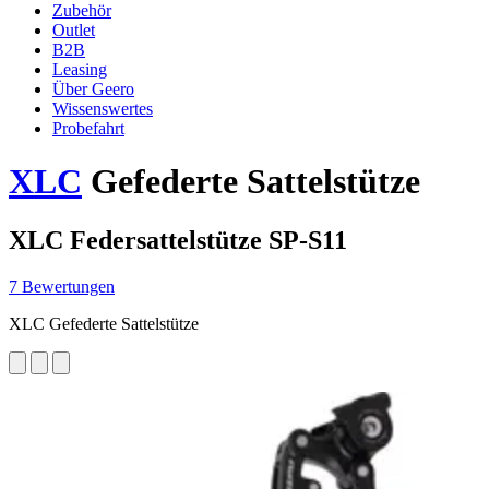
Zubehör
Outlet
B2B
Leasing
Über Geero
Wissenswertes
Probefahrt
XLC
Gefederte Sattelstütze
XLC Federsattelstütze SP-S11
7 Bewertungen
XLC Gefederte Sattelstütze