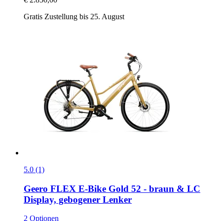
Gratis Zustellung bis 25. August
5.0 (1)
Geero FLEX
E-​Bike Gold 52 -​ braun & LC
Display, gebogener Lenker
2 Optionen