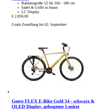
Rahmengröße 52 für 160 - 180 cm
Sattel & Griffe in braun
LC Display
€ 2.850,00
Gratis Zustellung bis 02. September
Geero FLEX
E-​Bike Gold 54 -​ schwarz &
OLED Display, gebogener Lenker