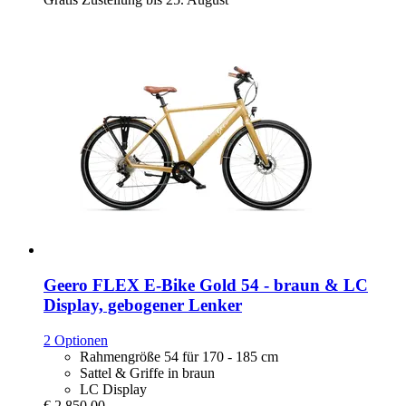
Geero FLEX
E-​Bike Gold 54 -​ braun & LC
Display, gebogener Lenker
2 Optionen
Rahmengröße 54 für 170 - 185 cm
Sattel & Griffe in braun
LC Display
€ 2.850,00