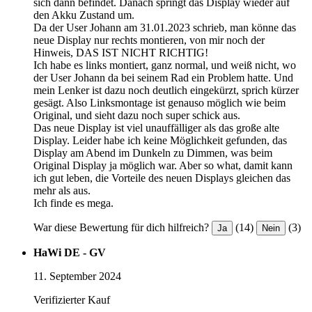
sich dann befindet. Danach springt das Display wieder auf
den Akku Zustand um.
Da der User Johann am 31.01.2023 schrieb, man könne das
neue Display nur rechts montieren, von mir noch der
Hinweis, DAS IST NICHT RICHTIG!
Ich habe es links montiert, ganz normal, und weiß nicht, wo
der User Johann da bei seinem Rad ein Problem hatte. Und
mein Lenker ist dazu noch deutlich eingekürzt, sprich kürzer
gesägt. Also Linksmontage ist genauso möglich wie beim
Original, und sieht dazu noch super schick aus.
Das neue Display ist viel unauffälliger als das große alte
Display. Leider habe ich keine Möglichkeit gefunden, das
Display am Abend im Dunkeln zu Dimmen, was beim
Original Display ja möglich war. Aber so what, damit kann
ich gut leben, die Vorteile des neuen Displays gleichen das
mehr als aus.
Ich finde es mega.
War diese Bewertung für dich hilfreich?
(14)
(3)
Ja
Nein
HaWi DE - GV
11. September 2024
Verifizierter Kauf