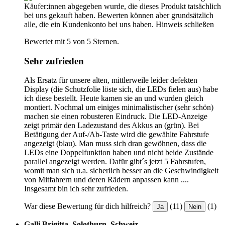
Käufer:innen abgegeben wurde, die dieses Produkt tatsächlich
bei uns gekauft haben. Bewerten können aber grundsätzlich
alle, die ein Kundenkonto bei uns haben.
Hinweis schließen
Bewertet mit 5 von 5 Sternen.
Sehr zufrieden
Als Ersatz für unsere alten, mittlerweile leider defekten
Display (die Schutzfolie löste sich, die LEDs fielen aus) habe
ich diese bestellt. Heute kamen sie an und wurden gleich
montiert. Nochmal um einiges minimalistischer (sehr schön)
machen sie einen robusteren Eindruck. Die LED-Anzeige
zeigt primär den Ladezustand des Akkus an (grün). Bei
Betätigung der Auf-/Ab-Taste wird die gewählte Fahrstufe
angezeigt (blau). Man muss sich dran gewöhnen, dass die
LEDs eine Doppelfunktion haben und nicht beide Zustände
parallel angezeigt werden. Dafür gibt´s jetzt 5 Fahrstufen,
womit man sich u.a. sicherlich besser an die Geschwindigkeit
von Mitfahrern und deren Rädern anpassen kann ....
Insgesamt bin ich sehr zufrieden.
War diese Bewertung für dich hilfreich?
(11)
(1)
Ja
Nein
Galli Brigitta, Solothurn, Schweiz