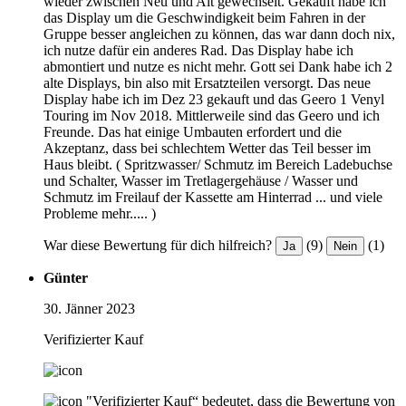
wieder zwischen Neu und Alt gewechselt. Gekauft habe ich
das Display um die Geschwindigkeit beim Fahren in der
Gruppe besser angleichen zu können, das war dann doch nix,
ich nutze dafür ein anderes Rad. Das Display habe ich
abmontiert und nutze es nicht mehr. Gott sei Dank habe ich 2
alte Displays, bin also mit Ersatzteilen versorgt. Das neue
Display habe ich im Dez 23 gekauft und das Geero 1 Venyl
Touring im Nov 2018. Mittlerweile sind das Geero und ich
Freunde. Das hat einige Umbauten erfordert und die
Akzeptanz, dass bei schlechtem Wetter das Teil besser im
Haus bleibt. ( Spritzwasser/ Schmutz im Bereich Ladebuchse
und Schalter, Wasser im Tretlagergehäuse / Wasser und
Schmutz im Freilauf der Kassette am Hinterrad ... und viele
Probleme mehr..... )
War diese Bewertung für dich hilfreich?
(9)
(1)
Ja
Nein
Günter
30. Jänner 2023
Verifizierter Kauf
"Verifizierter Kauf“ bedeutet, dass die Bewertung von