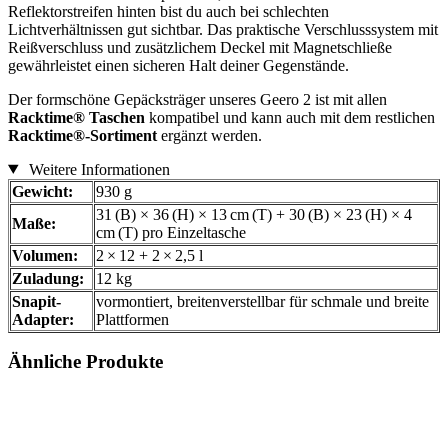
Reflektorstreifen hinten bist du auch bei schlechten
Lichtverhältnissen gut sichtbar. Das praktische Verschlusssystem mit
Reißverschluss und zusätzlichem Deckel mit Magnetschließe
gewährleistet einen sicheren Halt deiner Gegenstände.
Der formschöne Gepäcksträger unseres Geero 2 ist mit allen
Racktime® Taschen
kompatibel und kann auch mit dem restlichen
Racktime®-Sortiment
ergänzt werden.
Weitere Informationen
Gewicht:
930 g
31 (B) × 36 (H) × 13 cm (T) + 30 (B) × 23 (H) × 4
Maße:
cm (T) pro Einzeltasche
Volumen:
2 × 12 + 2 × 2,5 l
Zuladung:
12 kg
Snapit-
vormontiert, breitenverstellbar für schmale und breite
Adapter:
Plattformen
Ähnliche Produkte