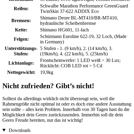
Schwalbe Marathon Performance GreenGuard
Reifen:
TwinSkin 37-622 ADDIX Eco
Shimano Deore BL-MT410/BR-MT410,
Bremsen:
hydraulische Scheibenbremse
Kette:
Shimano HG601, 11-fach
Schürmann Euroline 622-19, 32 Loch, (Made
Felgen:
in Germany)
Unterstützungs-
5 Stufen - 1. (9 km/h), 2. (14 km/h), 3.
Stufen:
(19km/h), 4. (22 km/h), 5. (25km/h)
Frontscheinwerfer: 1 LED weiß > 30 Lux;
Lichtanlage:
Rücklicht: COB LED rot > 5 Cd
Nettogewicht:
19,9kg
Nicht zufrieden? Gibt’s nicht!
Solltest du allerdings wirklich nicht überzeugt sein, weil die
Rahmengröße nicht optimal ist oder es doch eine andere Ausstattung
sein sollte – alles kein Problem. Innerhalb von 30 Tagen hast du die
Möglichkeit dein Geero zurückzusenden. Immerhin soll dir dein
Geero Freude bereiten, nur das ist wichtig!
Downloads