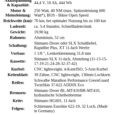
Akkuspannung
44,4 V, 10 Ah, 444 Wh
& Kapazität:
Motor &
250 Watt, 40 NM (max. Spitzenleistung 600
Motorleistung:
Watt*), BOS - Bikee Open Speed
Reichweite (km):
70 km, bei optimaler Nutzung bis zu 100 km
Ladezeit:
ca. 3-4 Stunden, Schnellladetechnik
Gewicht:
19,90 kg
Rahmen:
Aluminium, 52 cm
Shimano Deore oder SLX Schalthebel,
Schaltung:
Rapidfire Plus, XT 11-fach Werfer
Vorbau:
1 1/8 ", Lenkerklemmung 31,8 mm
Shimano SLX 11-fach, Abstufung (11-13-15-
Kassette:
17-19-21-24-28-32-37-42)
Kurbel:
CNC lightweight, 4-Kant/ISO, 5-Arm Kurbel
Kettenblatt:
39 Zähne, CNC lightweight, 130mm Lochkreis
Schwalbe Marathon Performance GreenGuard
Reifen:
TwinSkin 37-622 ADDIX Eco
Shimano Deore BL-MT410/BR-MT410,
Bremsen:
hydraulische Scheibenbremse
Kette:
Shimano HG601, 11-fach
Schürmann Euroline 622-19, 32 Loch, (Made
Felgen:
in Germany)