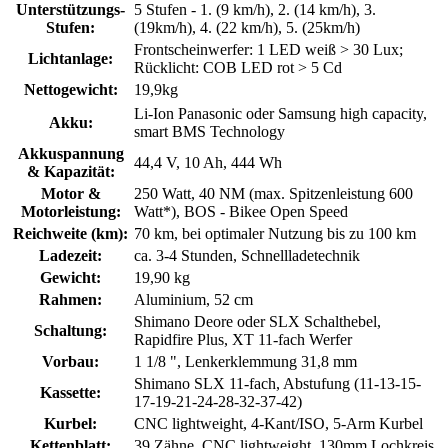
Unterstützungs-
5 Stufen - 1. (9 km/h), 2. (14 km/h), 3.
Stufen:
(19km/h), 4. (22 km/h), 5. (25km/h)
Frontscheinwerfer: 1 LED weiß > 30 Lux;
Lichtanlage:
Rücklicht: COB LED rot > 5 Cd
Nettogewicht:
19,9kg
Li-Ion Panasonic oder Samsung high capacity,
Akku:
smart BMS Technology
Akkuspannung
44,4 V, 10 Ah, 444 Wh
& Kapazität:
Motor &
250 Watt, 40 NM (max. Spitzenleistung 600
Motorleistung:
Watt*), BOS - Bikee Open Speed
Reichweite (km):
70 km, bei optimaler Nutzung bis zu 100 km
Ladezeit:
ca. 3-4 Stunden, Schnellladetechnik
Gewicht:
19,90 kg
Rahmen:
Aluminium, 52 cm
Shimano Deore oder SLX Schalthebel,
Schaltung:
Rapidfire Plus, XT 11-fach Werfer
Vorbau:
1 1/8 ", Lenkerklemmung 31,8 mm
Shimano SLX 11-fach, Abstufung (11-13-15-
Kassette:
17-19-21-24-28-32-37-42)
Kurbel:
CNC lightweight, 4-Kant/ISO, 5-Arm Kurbel
Kettenblatt:
39 Zähne, CNC lightweight, 130mm Lochkreis