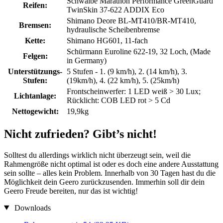
Schwalbe Marathon Performance GreenGuard
Reifen:
TwinSkin 37-622 ADDIX Eco
Shimano Deore BL-MT410/BR-MT410,
Bremsen:
hydraulische Scheibenbremse
Kette:
Shimano HG601, 11-fach
Schürmann Euroline 622-19, 32 Loch, (Made
Felgen:
in Germany)
Unterstützungs-
5 Stufen - 1. (9 km/h), 2. (14 km/h), 3.
Stufen:
(19km/h), 4. (22 km/h), 5. (25km/h)
Frontscheinwerfer: 1 LED weiß > 30 Lux;
Lichtanlage:
Rücklicht: COB LED rot > 5 Cd
Nettogewicht:
19,9kg
Nicht zufrieden? Gibt’s nicht!
Solltest du allerdings wirklich nicht überzeugt sein, weil die
Rahmengröße nicht optimal ist oder es doch eine andere Ausstattung
sein sollte – alles kein Problem. Innerhalb von 30 Tagen hast du die
Möglichkeit dein Geero zurückzusenden. Immerhin soll dir dein
Geero Freude bereiten, nur das ist wichtig!
Downloads