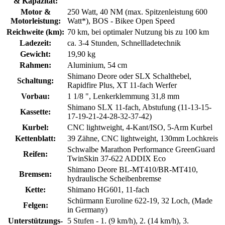
& Kapazität:
Motor &
250 Watt, 40 NM (max. Spitzenleistung 600
Motorleistung:
Watt*), BOS - Bikee Open Speed
Reichweite (km):
70 km, bei optimaler Nutzung bis zu 100 km
Ladezeit:
ca. 3-4 Stunden, Schnellladetechnik
Gewicht:
19,90 kg
Rahmen:
Aluminium, 54 cm
Shimano Deore oder SLX Schalthebel,
Schaltung:
Rapidfire Plus, XT 11-fach Werfer
Vorbau:
1 1/8 ", Lenkerklemmung 31,8 mm
Shimano SLX 11-fach, Abstufung (11-13-15-
Kassette:
17-19-21-24-28-32-37-42)
Kurbel:
CNC lightweight, 4-Kant/ISO, 5-Arm Kurbel
Kettenblatt:
39 Zähne, CNC lightweight, 130mm Lochkreis
Schwalbe Marathon Performance GreenGuard
Reifen:
TwinSkin 37-622 ADDIX Eco
Shimano Deore BL-MT410/BR-MT410,
Bremsen:
hydraulische Scheibenbremse
Kette:
Shimano HG601, 11-fach
Schürmann Euroline 622-19, 32 Loch, (Made
Felgen:
in Germany)
Unterstützungs-
5 Stufen - 1. (9 km/h), 2. (14 km/h), 3.