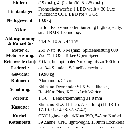
Stufen:
(19km/h), 4. (22 km/h), 5. (25km/h)
Frontscheinwerfer: 1 LED weiß > 30 Lux;
Lichtanlage:
Rücklicht: COB LED rot > 5 Cd
Nettogewicht:
19,9kg
Li-Ion Panasonic oder Samsung high capacity,
Akku:
smart BMS Technology
Akkuspannung
44,4 V, 10 Ah, 444 Wh
& Kapazität:
Motor &
250 Watt, 40 NM (max. Spitzenleistung 600
Motorleistung:
Watt*), BOS - Bikee Open Speed
Reichweite (km):
70 km, bei optimaler Nutzung bis zu 100 km
Ladezeit:
ca. 3-4 Stunden, Schnellladetechnik
Gewicht:
19,90 kg
Rahmen:
Aluminium, 54 cm
Shimano Deore oder SLX Schalthebel,
Schaltung:
Rapidfire Plus, XT 11-fach Werfer
Vorbau:
1 1/8 ", Lenkerklemmung 31,8 mm
Shimano SLX 11-fach, Abstufung (11-13-15-
Kassette:
17-19-21-24-28-32-37-42)
Kurbel:
CNC lightweight, 4-Kant/ISO, 5-Arm Kurbel
Kettenblatt:
39 Zähne, CNC lightweight, 130mm Lochkreis