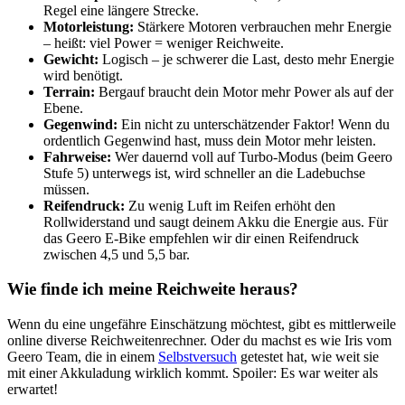
Regel eine längere Strecke.
Motorleistung:
Stärkere Motoren verbrauchen mehr Energie
– heißt: viel Power = weniger Reichweite.
Gewicht:
Logisch – je schwerer die Last, desto mehr Energie
wird benötigt.
Terrain:
Bergauf braucht dein Motor mehr Power als auf der
Ebene.
Gegenwind:
Ein nicht zu unterschätzender Faktor! Wenn du
ordentlich Gegenwind hast, muss dein Motor mehr leisten.
Fahrweise:
Wer dauernd voll auf Turbo-Modus (beim Geero
Stufe 5) unterwegs ist, wird schneller an die Ladebuchse
müssen.
Reifendruck:
Zu wenig Luft im Reifen erhöht den
Rollwiderstand und saugt deinem Akku die Energie aus. Für
das Geero E-Bike empfehlen wir dir einen Reifendruck
zwischen 4,5 und 5,5 bar.
Wie finde ich meine Reichweite heraus?
Wenn du eine ungefähre Einschätzung möchtest, gibt es mittlerweile
online diverse Reichweitenrechner. Oder du machst es wie Iris vom
Geero Team, die in einem
Selbstversuch
getestet hat, wie weit sie
mit einer Akkuladung wirklich kommt. Spoiler: Es war weiter als
erwartet!