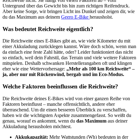
Reichweite nicht. Sie hängt von vielen Faktoren ab – vom
Untergrund über das Gewicht bis hin zum richtigen Reifendruck.
Aber keine Sorge, wir bringen Licht ins Dunkel und zeigen dir, wie
du das Maximum aus deinem
Geero E-Bike
herausholst.
Was bedeutet Reichweite eigentlich?
Die Reichweite eines E-Bikes gibt an, wie viele Kilometer du mit
einer Akkuladung zurücklegen kannst. Wäre doch schön, wenn man
da einfach eine feste Zahl hätte, oder? Leider funktioniert das nicht
so einfach, weil dein Fahrstil, das Terrain und viele weitere Faktoren
mitspielen. Deshalb schwanken Herstellerangaben oft und klingen
eher wie eine Wettervorhersage:
„Mehr als 100 km Reichweite“ –
ja, aber nur mit Rückenwind, bergab und im Eco-Modus.
Welche Faktoren beeinflussen die Reichweite?
Die Reichweite deines E-Bikes wird von einer ganzen Reihe von
Faktoren beeinflusst – manche offensichtlich, andere eher
überraschend. Um dir einen besseren Überblick zu verschaffen,
haben wir die wichtigsten Aspekte zusammengefasst. So weißt du
genau, worauf es ankommt, wenn du
das Maximum
aus deiner
Akkuladung herausholen möchtest.
Akkukapazität:
Mehr Wattstunden (Wh) bedeuten in der