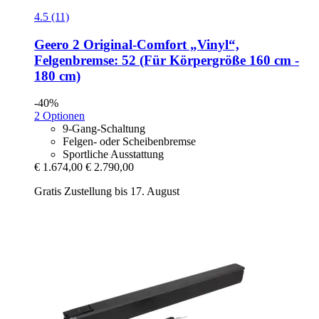
4.5 (11)
Geero 2
Original-​Comfort „Vinyl“,
Felgenbremse: 52 (Für Körpergröße 160 cm -​
180 cm)
-40%
2 Optionen
9-Gang-Schaltung
Felgen- oder Scheibenbremse
Sportliche Ausstattung
€ 1.674,00
€ 2.790,00
Gratis Zustellung bis 17. August