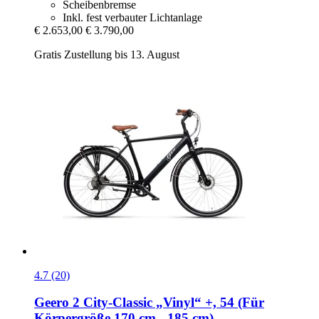
Scheibenbremse
Inkl. fest verbauter Lichtanlage
€ 2.653,00
€ 3.790,00
Gratis Zustellung bis 13. August
4.7 (20)
Geero 2
City-​Classic „Vinyl“ +, 54 (Für
Körpergröße 170 cm -​ 185 cm)