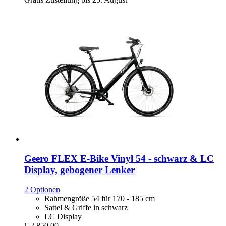
Geero FLEX
E-​Bike Vinyl 54 -​ schwarz & LC
Display, gebogener Lenker
2 Optionen
Rahmengröße 54 für 170 - 185 cm
Sattel & Griffe in schwarz
LC Display
€ 2.850,00