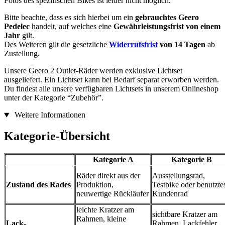
Fotos des spezifischen Bikes ist leider nicht möglich.
Bitte beachte, dass es sich hierbei um ein
gebrauchtes Geero
Pedelec
handelt, auf welches eine
Gewährleistungsfrist von einem
Jahr
gilt.
Des Weiteren gilt die gesetzliche
Widerrufsfrist
von 14 Tagen
ab
Zustellung.
Unsere Geero 2 Outlet-Räder werden exklusive Lichtset
ausgeliefert. Ein Lichtset kann bei Bedarf separat erworben werden.
Du findest alle unsere verfügbaren Lichtsets in unserem Onlineshop
unter der Kategorie “Zubehör”.
Weitere Informationen
Kategorie-Übersicht
Kategorie A
Kategorie B
Räder direkt aus der
Ausstellungsrad,
Zustand des Rades
Produktion,
Testbike oder benutzte
neuwertige Rückläufer
Kundenrad
leichte Kratzer am
sichtbare Kratzer am
Rahmen, kleine
Lack-
Rahmen, Lackfehler,