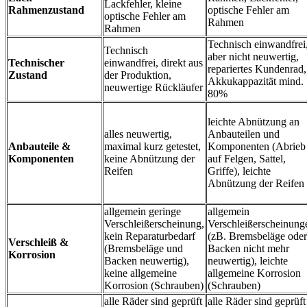
Lackfehler, kleine
Rahmenzustand
optische Fehler am
optische Fehler am
Rahmen
Rahmen
Technisch einwandfrei
Technisch
aber nicht neuwertig,
Technischer
einwandfrei, direkt aus
repariertes Kundenrad,
Zustand
der Produktion,
Akkukappazität mind.
neuwertige Rückläufer
80%
leichte Abnützung an
alles neuwertig,
Anbauteilen und
Anbauteile &
maximal kurz getestet,
Komponenten (Abrieb
Komponenten
keine Abnützung der
auf Felgen, Sattel,
Reifen
Griffe), leichte
Abnützung der Reifen
allgemein geringe
allgemein
Verschleißerscheinung,
Verschleißerscheinung
kein Reparaturbedarf
(zB. Bremsbeläge oder
Verschleiß &
(Bremsbeläge und
Backen nicht mehr
Korrosion
Backen neuwertig),
neuwertig), leichte
keine allgemeine
allgemeine Korrosion
Korrosion (Schrauben)
(Schrauben)
alle Räder sind geprüft
alle Räder sind geprüft