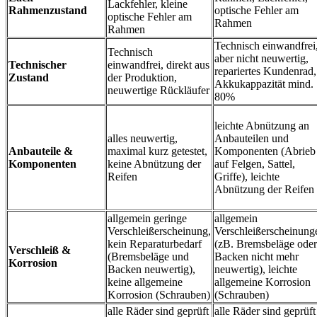
Lackfehler, kleine
Rahmenzustand
optische Fehler am
optische Fehler am
Rahmen
Rahmen
Technisch einwandfrei
Technisch
aber nicht neuwertig,
Technischer
einwandfrei, direkt aus
repariertes Kundenrad,
Zustand
der Produktion,
Akkukappazität mind.
neuwertige Rückläufer
80%
leichte Abnützung an
alles neuwertig,
Anbauteilen und
Anbauteile &
maximal kurz getestet,
Komponenten (Abrieb
Komponenten
keine Abnützung der
auf Felgen, Sattel,
Reifen
Griffe), leichte
Abnützung der Reifen
allgemein geringe
allgemein
Verschleißerscheinung,
Verschleißerscheinung
kein Reparaturbedarf
(zB. Bremsbeläge oder
Verschleiß &
(Bremsbeläge und
Backen nicht mehr
Korrosion
Backen neuwertig),
neuwertig), leichte
keine allgemeine
allgemeine Korrosion
Korrosion (Schrauben)
(Schrauben)
alle Räder sind geprüft
alle Räder sind geprüft