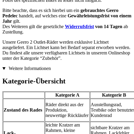
Fotos des spezifischen Bikes ist leider nicht möglich.
Bitte beachte, dass es sich hierbei um ein
gebrauchtes Geero
Pedelec
handelt, auf welches eine
Gewährleistungsfrist von einem
Jahr
gilt.
Des Weiteren gilt die gesetzliche
Widerrufsfrist
von 14 Tagen
ab
Zustellung.
Unsere Geero 2 Outlet-Räder werden exklusive Lichtset
ausgeliefert. Ein Lichtset kann bei Bedarf separat erworben werden.
Du findest alle unsere verfügbaren Lichtsets in unserem Onlineshop
unter der Kategorie “Zubehör”.
Weitere Informationen
Kategorie-Übersicht
Kategorie A
Kategorie B
Räder direkt aus der
Ausstellungsrad,
Zustand des Rades
Produktion,
Testbike oder benutzte
neuwertige Rückläufer
Kundenrad
leichte Kratzer am
sichtbare Kratzer am
Rahmen, kleine
Lack-
Rahmen, Lackfehler,