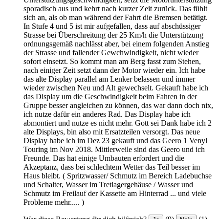
sporadisch aus und kehrt nach kurzer Zeit zurück. Das fühlt
sich an, als ob man während der Fahrt die Bremsen betätigt.
In Stufe 4 und 5 ist mir aufgefallen, dass auf abschüssiger
Strasse bei Überschreitung der 25 Km/h die Unterstützung
ordnungsgemäß nachlässt aber, bei einem folgenden Anstieg
der Strasse und fallender Gewchwindigkeit, nicht wieder
sofort einsetzt. So kommt man am Berg fasst zum Stehen,
nach einiger Zeit setzt dann der Motor wieder ein. Ich habe
das alte Display parallel am Lenker belassen und immer
wieder zwischen Neu und Alt gewechselt. Gekauft habe ich
das Display um die Geschwindigkeit beim Fahren in der
Gruppe besser angleichen zu können, das war dann doch nix,
ich nutze dafür ein anderes Rad. Das Display habe ich
abmontiert und nutze es nicht mehr. Gott sei Dank habe ich 2
alte Displays, bin also mit Ersatzteilen versorgt. Das neue
Display habe ich im Dez 23 gekauft und das Geero 1 Venyl
Touring im Nov 2018. Mittlerweile sind das Geero und ich
Freunde. Das hat einige Umbauten erfordert und die
Akzeptanz, dass bei schlechtem Wetter das Teil besser im
Haus bleibt. ( Spritzwasser/ Schmutz im Bereich Ladebuchse
und Schalter, Wasser im Tretlagergehäuse / Wasser und
Schmutz im Freilauf der Kassette am Hinterrad ... und viele
Probleme mehr..... )